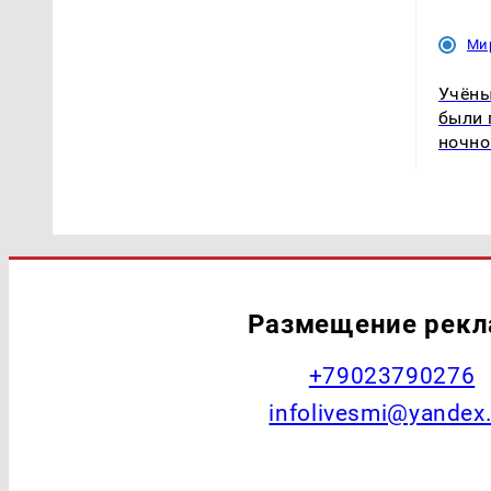
Ми
Учёны
были 
ночно
Размещение рек
+79023790276
infolivesmi@yandex