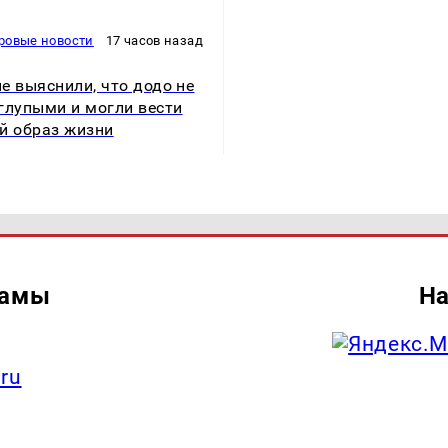
ровые новости
17 часов назад
е выяснили, что додо не
глупыми и могли вести
й образ жизни
ламы
На
.ru