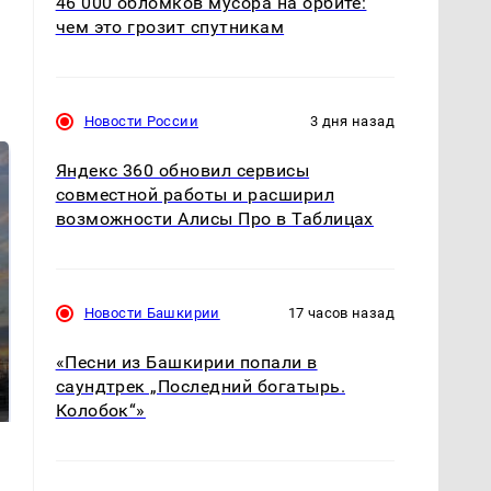
46 000 обломков мусора на орбите:
чем это грозит спутникам
Новости России
3 дня назад
Яндекс 360 обновил сервисы
совместной работы и расширил
возможности Алисы Про в Таблицах
Новости Башкирии
17 часов назад
СМИ: В Химках на
полицейскую
«Песни из Башкирии попали в
В магазинах России
машину напали и
ажиотаж из-за этого
саундтрек „Последний богатырь.
подожгли.
продукта: что купить?
Колобок“»