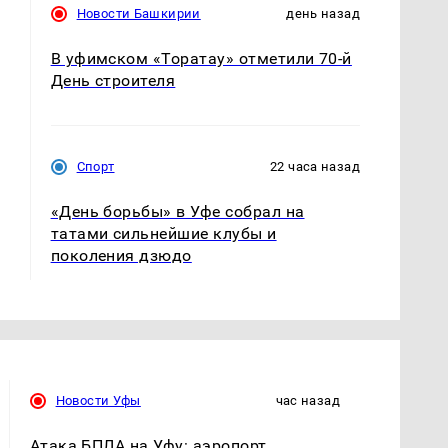
Новости Башкирии
день назад
В уфимском «Торатау» отметили 70-й
День строителя
Спорт
22 часа назад
«День борьбы» в Уфе собрал на
татами сильнейшие клубы и
поколения дзюдо
Новости Уфы
час назад
Атака БПЛА на Уфу: аэропорт