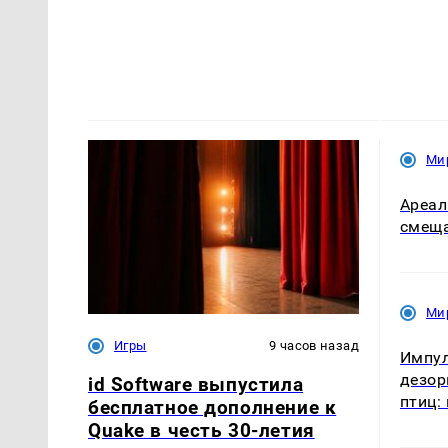
Ми
Ареал
смеща
Ми
Игры
9 часов назад
Импу
дезор
id Software выпустила
птиц:
бесплатное дополнение к
Quake в честь 30-летия