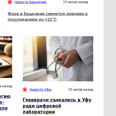
Новости Башкирии
15 часов назад
Жара в Башкирии сменится ливнями и
похолоданием до +22°C
в назад
Новости Уфы
15 часов назад
ргию
Главврачи съехались в Уфу
о-
ради цифровой
еле
лаборатории