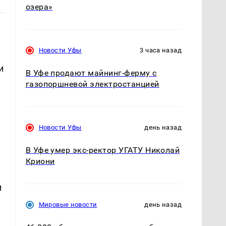
озера»
Новости Уфы
3 часа назад
и
В Уфе продают майнинг-ферму с
газопоршневой электростанцией
Новости Уфы
день назад
В Уфе умер экс-ректор УГАТУ Николай
Криони
и
Мировые новости
день назад