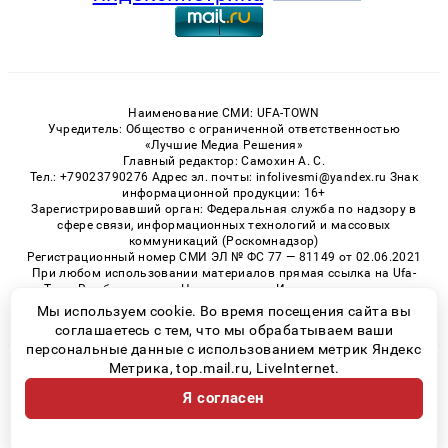
Наименование СМИ: UFA-TOWN
Учредитель: Общество с ограниченной ответственностью
«Лучшие Медиа Решения»
Главный редактор: Самохин А. С.
Тел.: +79023790276 Адрес эл. почты: infolivesmi@yandex.ru Знак
информационной продукции: 16+
Зарегистрировавший орган: Федеральная служба по надзору в
сфере связи, информационных технологий и массовых
коммуникаций (Роскомнадзор)
Регистрационный номер СМИ ЭЛ № ФС 77 — 81149 от 02.06.2021
При любом использовании материалов прямая ссылка на Ufa-
Town.Ru обязательна. Цитирование в Интернете возможно
только при наличии письменного разрешения.
Мы используем cookie. Во время посещения сайта вы
соглашаетесь с тем, что мы обрабатываем ваши
персональные данные с использованием метрик Яндекс
Метрика, top.mail.ru, LiveInternet.
© 2026 «Ufa-Town» | Все права защищены
Я согласен
Возрастная категория сайта 16+
Политика конфиденциальности