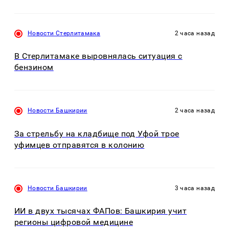
Новости Стерлитамака
2 часа назад
В Стерлитамаке выровнялась ситуация с
бензином
Новости Башкирии
2 часа назад
За стрельбу на кладбище под Уфой трое
уфимцев отправятся в колонию
Новости Башкирии
3 часа назад
ИИ в двух тысячах ФАПов: Башкирия учит
регионы цифровой медицине