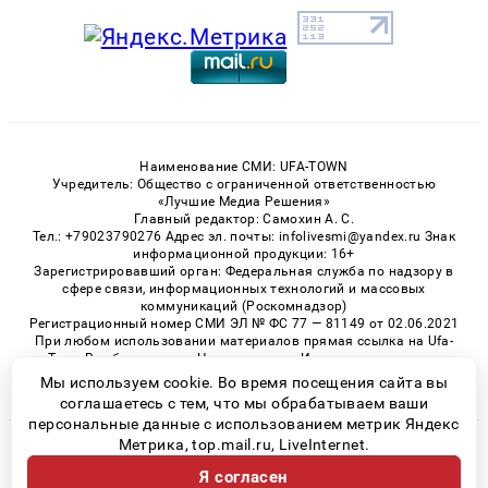
Наименование СМИ: UFA-TOWN
Учредитель: Общество с ограниченной ответственностью
«Лучшие Медиа Решения»
Главный редактор: Самохин А. С.
Тел.: +79023790276 Адрес эл. почты: infolivesmi@yandex.ru Знак
информационной продукции: 16+
Зарегистрировавший орган: Федеральная служба по надзору в
сфере связи, информационных технологий и массовых
коммуникаций (Роскомнадзор)
Регистрационный номер СМИ ЭЛ № ФС 77 — 81149 от 02.06.2021
При любом использовании материалов прямая ссылка на Ufa-
Town.Ru обязательна. Цитирование в Интернете возможно
только при наличии письменного разрешения.
Мы используем cookie. Во время посещения сайта вы
соглашаетесь с тем, что мы обрабатываем ваши
персональные данные с использованием метрик Яндекс
Метрика, top.mail.ru, LiveInternet.
© 2026 «Ufa-Town» | Все права защищены
Я согласен
Возрастная категория сайта 16+