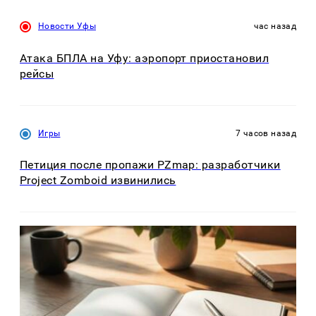
Новости Уфы
час назад
Атака БПЛА на Уфу: аэропорт приостановил
рейсы
Игры
7 часов назад
Петиция после пропажи PZmap: разработчики
Project Zomboid извинились