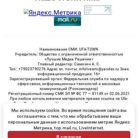
Наименование СМИ: UFA-TOWN
Учредитель: Общество с ограниченной ответственностью
«Лучшие Медиа Решения»
Главный редактор: Самохин А. С.
Тел.: +79023790276 Адрес эл. почты: infolivesmi@yandex.ru Знак
информационной продукции: 16+
Зарегистрировавший орган: Федеральная служба по надзору в
сфере связи, информационных технологий и массовых
коммуникаций (Роскомнадзор)
Регистрационный номер СМИ ЭЛ № ФС 77 — 81149 от 02.06.2021
При любом использовании материалов прямая ссылка на Ufa-
Town.Ru обязательна. Цитирование в Интернете возможно
только при наличии письменного разрешения.
Мы используем cookie. Во время посещения сайта вы
соглашаетесь с тем, что мы обрабатываем ваши
персональные данные с использованием метрик Яндекс
Метрика, top.mail.ru, LiveInternet.
© 2026 «Ufa-Town» | Все права защищены
Я согласен
Возрастная категория сайта 16+