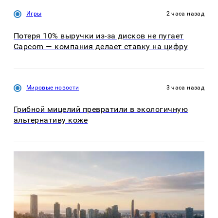
Игры
2 часа назад
Потеря 10% выручки из-за дисков не пугает
Capcom — компания делает ставку на цифру
Мировые новости
3 часа назад
Грибной мицелий превратили в экологичную
альтернативу коже