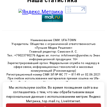
Наша статистика
Наименование СМИ: UFA-TOWN
Учредитель: Общество с ограниченной ответственностью
«Лучшие Медиа Решения»
Главный редактор: Самохин А. С.
Тел.: +79023790276 Адрес эл. почты: infolivesmi@yandex.ru Знак
информационной продукции: 16+
Зарегистрировавший орган: Федеральная служба по надзору в
сфере связи, информационных технологий и массовых
коммуникаций (Роскомнадзор)
Регистрационный номер СМИ ЭЛ № ФС 77 — 81149 от 02.06.2021
При любом использовании материалов прямая ссылка на Ufa-
Town.Ru обязательна. Цитирование в Интернете возможно
только при наличии письменного разрешения.
Мы используем cookie. Во время посещения сайта вы
соглашаетесь с тем, что мы обрабатываем ваши
персональные данные с использованием метрик Яндекс
Метрика, top.mail.ru, LiveInternet.
© 2026 «Ufa-Town» | Все права защищены