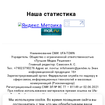
Наша статистика
Наименование СМИ: UFA-TOWN
Учредитель: Общество с ограниченной ответственностью
«Лучшие Медиа Решения»
Главный редактор: Самохин А. С.
Тел.: +79023790276 Адрес эл. почты: infolivesmi@yandex.ru Знак
информационной продукции: 16+
Зарегистрировавший орган: Федеральная служба по надзору в
сфере связи, информационных технологий и массовых
коммуникаций (Роскомнадзор)
Регистрационный номер СМИ ЭЛ № ФС 77 — 81149 от 02.06.2021
При любом использовании материалов прямая ссылка на Ufa-
Town.Ru обязательна. Цитирование в Интернете возможно
только при наличии письменного разрешения.
Мы используем cookie. Во время посещения сайта вы
соглашаетесь с тем, что мы обрабатываем ваши