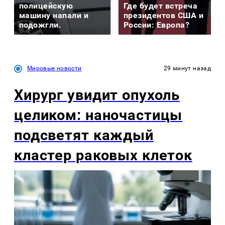
полицейскую
Где будет встреча
машину напали и
президентов США и
подожгли.
России: Европа?
Мировые новости
29 минут назад
Хирург увидит опухоль
целиком: наночастицы
подсветят каждый
кластер раковых клеток