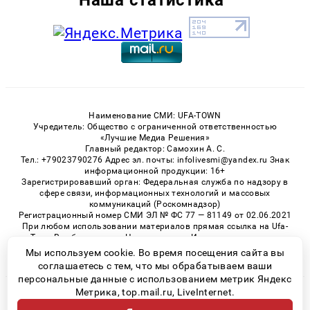
Наименование СМИ: UFA-TOWN
Учредитель: Общество с ограниченной ответственностью
«Лучшие Медиа Решения»
Главный редактор: Самохин А. С.
Тел.: +79023790276 Адрес эл. почты: infolivesmi@yandex.ru Знак
информационной продукции: 16+
Зарегистрировавший орган: Федеральная служба по надзору в
сфере связи, информационных технологий и массовых
коммуникаций (Роскомнадзор)
Регистрационный номер СМИ ЭЛ № ФС 77 — 81149 от 02.06.2021
При любом использовании материалов прямая ссылка на Ufa-
Town.Ru обязательна. Цитирование в Интернете возможно
только при наличии письменного разрешения.
Мы используем cookie. Во время посещения сайта вы
соглашаетесь с тем, что мы обрабатываем ваши
персональные данные с использованием метрик Яндекс
Метрика, top.mail.ru, LiveInternet.
© 2026 «Ufa-Town» | Все права защищены