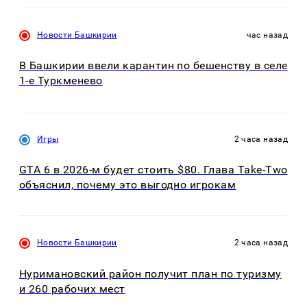
Новости Башкирии
час назад
В Башкирии ввели карантин по бешенству в селе
1-е Туркменево
Игры
2 часа назад
GTA 6 в 2026-м будет стоить $80. Глава Take-Two
объяснил, почему это выгодно игрокам
Новости Башкирии
2 часа назад
Нуримановский район получит план по туризму
и 260 рабочих мест