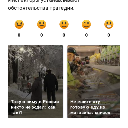
обстоятельства трагедии.
0
0
0
0
0
Такую зиму в России
Не ешьте эту
никто не ждал: как
готовую еду из
так?!
магазина: список