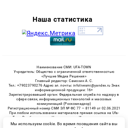
Наша статистика
Наименование СМИ: UFA-TOWN
Учредитель: Общество с ограниченной ответственностью
«Лучшие Медиа Решения»
Главный редактор: Самохин А. С.
Тел.: +79023790276 Адрес эл. почты: infolivesmi@yandex.ru Знак
информационной продукции: 16+
Зарегистрировавший орган: Федеральная служба по надзору в
сфере связи, информационных технологий и массовых
коммуникаций (Роскомнадзор)
Регистрационный номер СМИ ЭЛ № ФС 77 — 81149 от 02.06.2021
При любом использовании материалов прямая ссылка на Ufa-
Town.Ru обязательна. Цитирование в Интернете возможно
только при наличии письменного разрешения.
Мы используем cookie. Во время посещения сайта вы