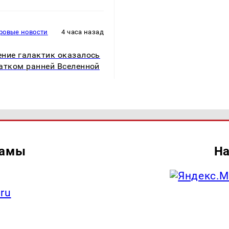
ровые новости
4 часа назад
ние галактик оказалось
атком ранней Вселенной
ламы
На
.ru