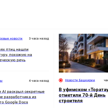
ровые новости
3 часа назад
нях птиц нашли
туру, похожую на
еческую речь
Новости Башкирии
ча
ры
4 часа назад
В уфимском «Тората
e AI раскрыл секретные
отметили 70-й День
е разработчика из
строителя
го Google Docs