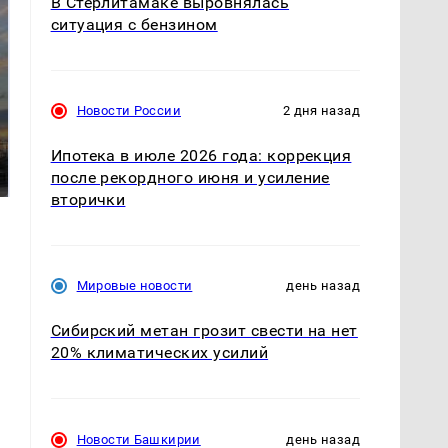
В Стерлитамаке выровнялась
ситуация с бензином
Новости России
2 дня назад
СМИ: В Химках на
полицейскую
В магазинах России
Ипотека в июле 2026 года: коррекция
машину напали и
ажиотаж из-за этого
подожгли.
после рекордного июня и усиление
продукта: что купить?
вторички
Мировые новости
день назад
Сибирский метан грозит свести на нет
20% климатических усилий
Новости Башкирии
день назад