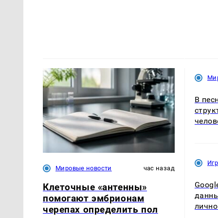
Ми
В пес
струк
челов
Иг
Мировые новости
час назад
Googl
Клеточные «антенны»
данны
помогают эмбрионам
лично
черепах определить пол