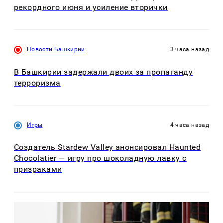
рекордного июня и усиление вторички
Новости Башкирии
3 часа назад
В Башкирии задержали двоих за пропаганду
терроризма
Игры
4 часа назад
Создатель Stardew Valley анонсировал Haunted
Chocolatier — игру про шоколадную лавку с
призраками