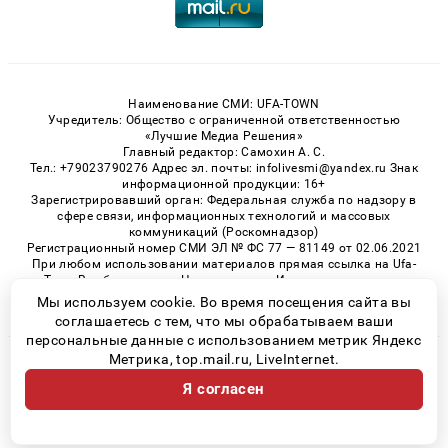
Наименование СМИ: UFA-TOWN
Учредитель: Общество с ограниченной ответственностью
«Лучшие Медиа Решения»
Главный редактор: Самохин А. С.
Тел.: +79023790276 Адрес эл. почты: infolivesmi@yandex.ru Знак
информационной продукции: 16+
Зарегистрировавший орган: Федеральная служба по надзору в
сфере связи, информационных технологий и массовых
коммуникаций (Роскомнадзор)
Регистрационный номер СМИ ЭЛ № ФС 77 — 81149 от 02.06.2021
При любом использовании материалов прямая ссылка на Ufa-
Town.Ru обязательна. Цитирование в Интернете возможно
только при наличии письменного разрешения.
Мы используем cookie. Во время посещения сайта вы
соглашаетесь с тем, что мы обрабатываем ваши
персональные данные с использованием метрик Яндекс
Метрика, top.mail.ru, LiveInternet.
© 2026 «Ufa-Town» | Все права защищены
Я согласен
Возрастная категория сайта 16+
Политика конфиденциальности