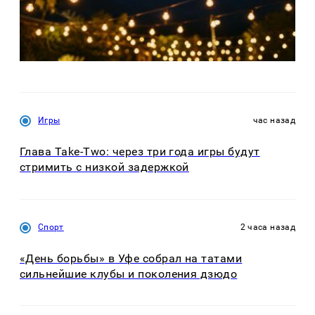
Игры
час назад
Глава Take-Two: через три года игры будут
стримить с низкой задержкой
Спорт
2 часа назад
«День борьбы» в Уфе собрал на татами
сильнейшие клубы и поколения дзюдо