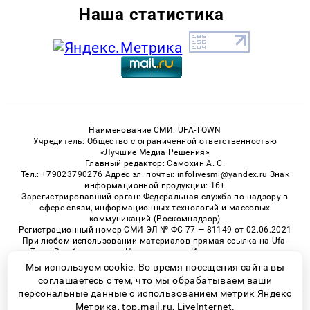
Наша статистика
Наименование СМИ: UFA-TOWN
Учредитель: Общество с ограниченной ответственностью
«Лучшие Медиа Решения»
Главный редактор: Самохин А. С.
Тел.: +79023790276 Адрес эл. почты: infolivesmi@yandex.ru Знак
информационной продукции: 16+
Зарегистрировавший орган: Федеральная служба по надзору в
сфере связи, информационных технологий и массовых
коммуникаций (Роскомнадзор)
Регистрационный номер СМИ ЭЛ № ФС 77 — 81149 от 02.06.2021
При любом использовании материалов прямая ссылка на Ufa-
Town.Ru обязательна. Цитирование в Интернете возможно
только при наличии письменного разрешения.
Мы используем cookie. Во время посещения сайта вы
соглашаетесь с тем, что мы обрабатываем ваши
персональные данные с использованием метрик Яндекс
Метрика, top.mail.ru, LiveInternet.