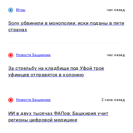
Игры
час назад
Sony обвинили в монополии: иски поданы в пяти
странах
Новости Башкирии
час назад
За стрельбу на кладбище под Уфой трое
уфимцев отправятся в колонию
Новости Башкирии
2 часа назад
ИИ в двух тысячах ФАПов: Башкирия учит
регионы цифровой медицине