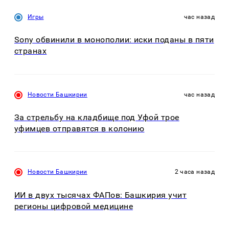
Игры
час назад
Sony обвинили в монополии: иски поданы в пяти
странах
Новости Башкирии
час назад
За стрельбу на кладбище под Уфой трое
уфимцев отправятся в колонию
Новости Башкирии
2 часа назад
ИИ в двух тысячах ФАПов: Башкирия учит
регионы цифровой медицине