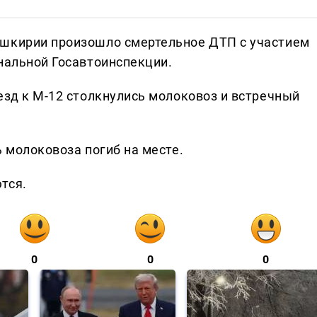
ашкирии произошло смертельное ДТП с участием
ональной Госавтоинспекции.
езд к М-12 столкнулись молоковоз и встречный
ь молоковоза погиб на месте.
тся.
0
0
0