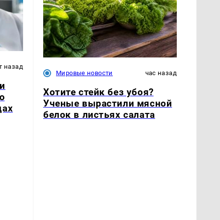
т назад
Мировые новости
час назад
и
Хотите стейк без убоя?
ю
Ученые вырастили мясной
цах
белок в листьях салата