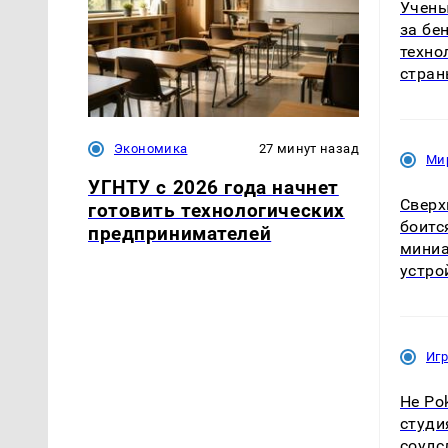
Учены
за бе
техно
стра
Экономика
27 минут назад
Ми
УГНТУ с 2026 года начнет
Сверх
готовить технологических
боитс
предпринимателей
мини
устро
Иг
Не Po
студи
соулс