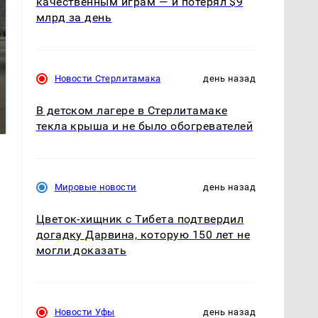
качественным играм — и потерял $9
млрд за день
Новости Стерлитамака
день назад
На Урале из казны
Как выглядит место
были украдены 18
В детском лагере в Стерлитамаке
крушение вертолета на
миллионов рублей
Кавказе: смотреть
текла крыша и не было обогревателей
Мировые новости
день назад
Цветок-хищник с Тибета подтвердил
догадку Дарвина, которую 150 лет не
могли доказать
Новости Уфы
день назад