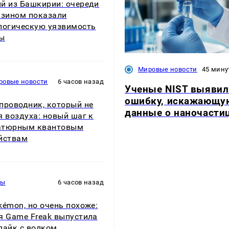
й из Башкирии: очереди
нзином показали
логическую уязвимость
ны
Мировые новости
45 мину
ровые новости
6 часов назад
Ученые NIST выявил
ошибку, искажающу
проводник, который не
данные о наночасти
я воздуха: новый шаг к
атюрным квантовым
йствам
ры
6 часов назад
kémon, но очень похоже:
я Game Freak выпустила
лайк с волком