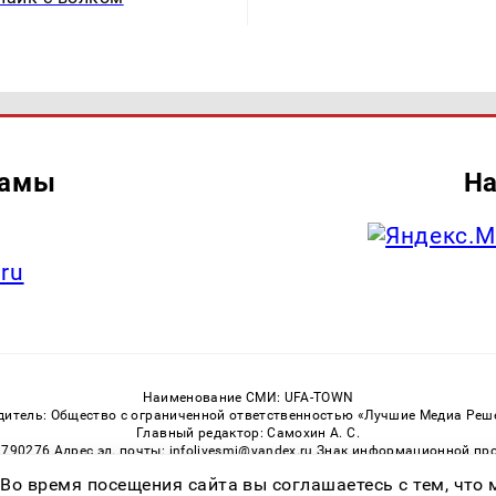
ламы
На
.ru
Наименование СМИ: UFA-TOWN
дитель: Общество с ограниченной ответственностью «Лучшие Медиа Реш
Главный редактор: Самохин А. С.
3790276 Адрес эл. почты: infolivesmi@yandex.ru Знак информационной пр
ная служба по надзору в сфере связи, информационных технологий и м
 Во время посещения сайта вы соглашаетесь с тем, чт
Регистрационный номер СМИ ЭЛ № ФС 77 — 81149 от 02.06.2021