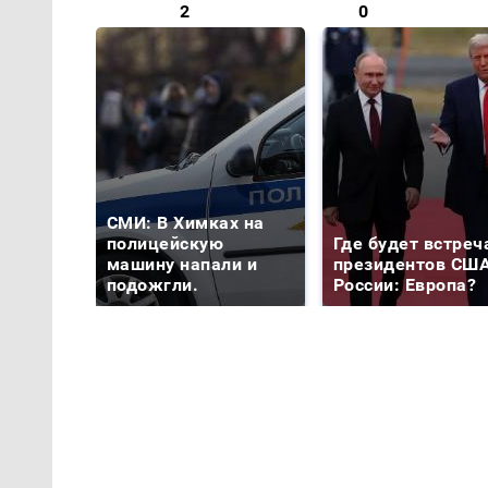
2
0
СМИ: В Химках на
полицейскую
Где будет встреч
машину напали и
президентов США
подожгли.
России: Европа?