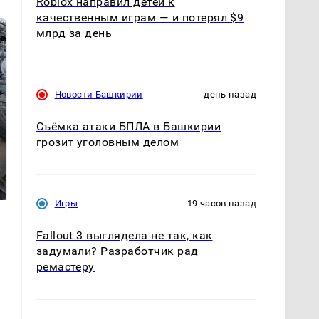
Roblox направил детей к
качественным играм — и потерял $9
млрд за день
Новости Башкирии
день назад
Съёмка атаки БПЛА в Башкирии
грозит уголовным делом
На Урале из казны
Не ешьте эту
были украдены 18
готовую еду из
миллионов рублей
магазина: список
Игры
19 часов назад
Fallout 3 выглядела не так, как
задумали? Разработчик рад
ремастеру