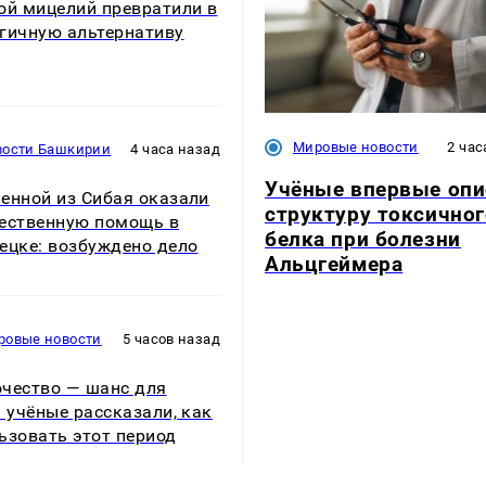
ой мицелий превратили в
гичную альтернативу
Мировые новости
2 час
вости Башкирии
4 часа назад
Учёные впервые опи
енной из Сибая оказали
структуру токсичног
ественную помощь в
белка при болезни
ецке: возбуждено дело
Альцгеймера
ровые новости
5 часов назад
чество — шанс для
: учёные рассказали, как
ьзовать этот период