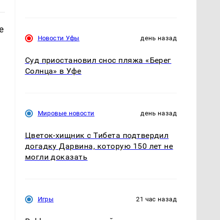
е
Новости Уфы
день назад
Суд приостановил снос пляжа «Берег
Солнца» в Уфе
ь
Мировые новости
день назад
Цветок-хищник с Тибета подтвердил
догадку Дарвина, которую 150 лет не
могли доказать
Игры
21 час назад