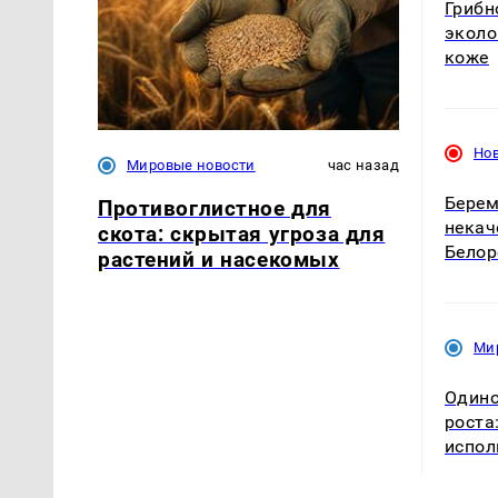
Грибн
эколо
коже
Но
Мировые новости
час назад
Берем
Противоглистное для
некач
скота: скрытая угроза для
Белор
растений и насекомых
Ми
Одино
роста
испол