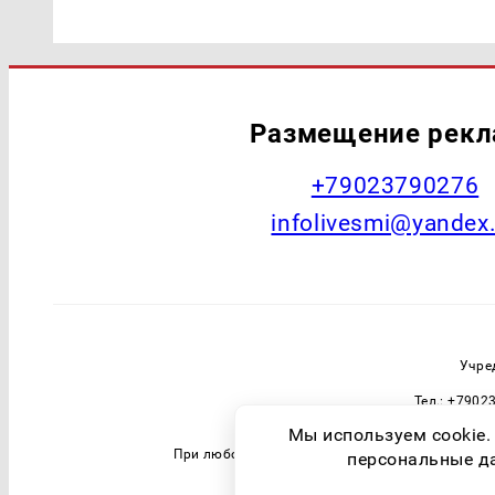
Размещение рек
+79023790276
infolivesmi@yandex
Учре
Тел.: +7902
Зарегистрировавший орган: Федераль
Мы используем cookie.
При любом использовании материалов прямая 
персональные дан