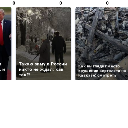
0
0
0
а
Такую зиму в России
Как выглядит место
 и
никто не ждал: как
крушение вертолета на
так?!
Кавказе: смотреть