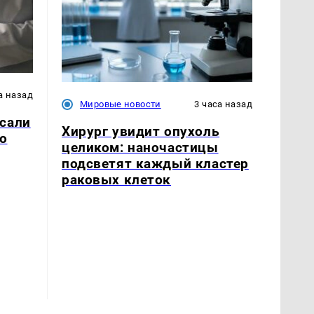
а назад
Мировые новости
3 часа назад
сали
Хирург увидит опухоль
о
целиком: наночастицы
подсветят каждый кластер
раковых клеток