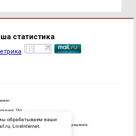
ша статистика
ения»
одукции: 16+
ассовых коммуникаций (Роскомнадзор)
о мы обрабатываем ваши
 только при наличии письменного разрешения.
ru, LiveInternet.