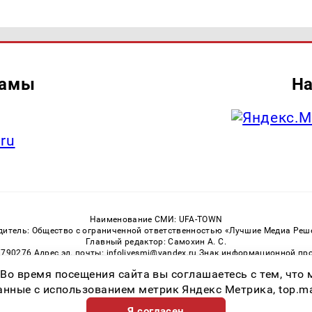
ламы
На
.ru
Наименование СМИ: UFA-TOWN
дитель: Общество с ограниченной ответственностью «Лучшие Медиа Реш
Главный редактор: Самохин А. С.
3790276 Адрес эл. почты: infolivesmi@yandex.ru Знак информационной пр
ная служба по надзору в сфере связи, информационных технологий и м
 Во время посещения сайта вы соглашаетесь с тем, чт
Регистрационный номер СМИ ЭЛ № ФС 77 — 81149 от 02.06.2021
ссылка на Ufa-Town.Ru обязательна. Цитирование в Интернете возможно
ные с использованием метрик Яндекс Метрика, top.mail.
Я согласен