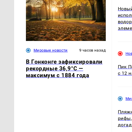
Новый
испол
водор
элеме
Мировые новости
9 часов назад
Но
В Гонконге зафиксировали
Пик П
рекордные 36,9°C —
с 12 
максимум с 1884 года
Ми
Пляжн
рифы,
дога