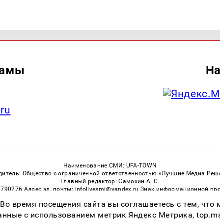
ламы
На
.ru
Наименование СМИ: UFA-TOWN
дитель: Общество с ограниченной ответственностью «Лучшие Медиа Реш
Главный редактор: Самохин А. С.
3790276 Адрес эл. почты: infolivesmi@yandex.ru Знак информационной пр
ная служба по надзору в сфере связи, информационных технологий и м
 Во время посещения сайта вы соглашаетесь с тем, чт
Регистрационный номер СМИ ЭЛ № ФС 77 — 81149 от 02.06.2021
ссылка на Ufa-Town.Ru обязательна. Цитирование в Интернете возможно
ные с использованием метрик Яндекс Метрика, top.mail.