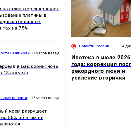
 катализатор сокращает
ьзование платины в
одных топливных
нтах на 75%
Новости России
4 дн
вости Башкирии
11 часов назад
Ипотека в июле 2026
года: коррекция пос
ерсеид в Башкирии: ночь
рекордного июня и
на 13 августа
усиление вторички
ровые новости
12 часов назад
ый крем разрушает
 но 55% об этом не
дываются