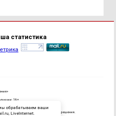
ша статистика
ения»
одукции: 16+
ассовых коммуникаций (Роскомнадзор)
о мы обрабатываем ваши
 только при наличии письменного разрешения.
ru, LiveInternet.