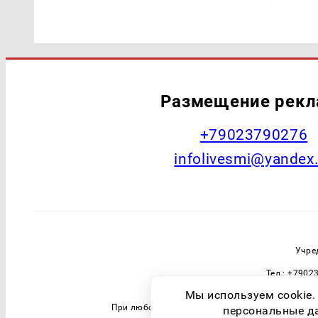
Размещение рек
+79023790276
infolivesmi@yandex
Учре
Тел.: +7902
Зарегистрировавший орган: Федераль
Мы используем cookie.
При любом использовании материалов прямая 
персональные дан