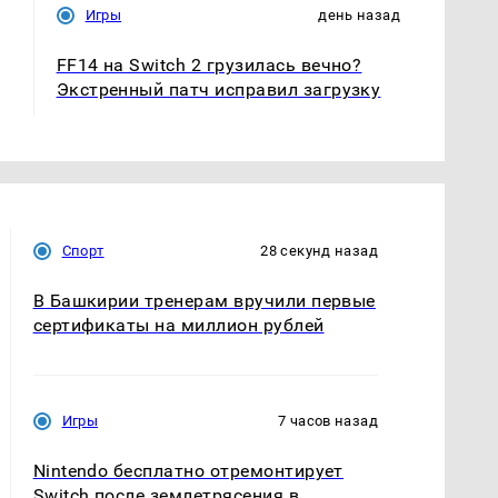
Игры
день назад
FF14 на Switch 2 грузилась вечно?
Экстренный патч исправил загрузку
Спорт
28 секунд назад
В Башкирии тренерам вручили первые
сертификаты на миллион рублей
Игры
7 часов назад
Nintendo бесплатно отремонтирует
Switch после землетрясения в