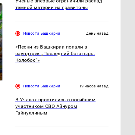
Учёные впервые ограничили распад
тёмной материи на гравитоны
Новости Башкирии
день назад
«Песни из Башкирии попали в
саундтрек „Последний богатырь.
СМИ: В Химках на
Колобок“»
полицейскую
Где будет встреча
машину напали и
президентов США и
подожгли.
России: Европа?
Новости Башкирии
19 часов назад
В Учалах простились с погибшим
участником СВО Айнуром
Гайнуллиным