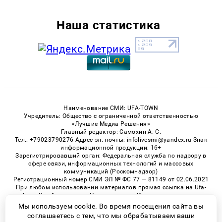
Наша статистика
Наименование СМИ: UFA-TOWN
Учредитель: Общество с ограниченной ответственностью
«Лучшие Медиа Решения»
Главный редактор: Самохин А. С.
Тел.: +79023790276 Адрес эл. почты: infolivesmi@yandex.ru Знак
информационной продукции: 16+
Зарегистрировавший орган: Федеральная служба по надзору в
сфере связи, информационных технологий и массовых
коммуникаций (Роскомнадзор)
Регистрационный номер СМИ ЭЛ № ФС 77 — 81149 от 02.06.2021
При любом использовании материалов прямая ссылка на Ufa-
Town.Ru обязательна. Цитирование в Интернете возможно
только при наличии письменного разрешения.
Мы используем cookie. Во время посещения сайта вы
соглашаетесь с тем, что мы обрабатываем ваши