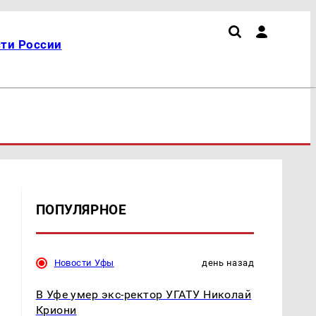
ти России
ПОПУЛЯРНОЕ
Новости Уфы
день назад
В Уфе умер экс-ректор УГАТУ Николай
Криони