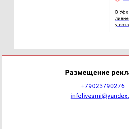
В Уфе
ливне
у ост
Размещение рек
+79023790276
infolivesmi@yandex