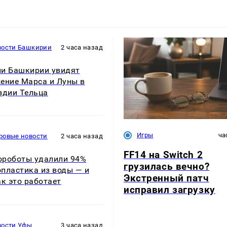
вости Башкирии
2 часа назад
и Башкирии увидят
ение Марса и Луны в
здии Тельца
Игры
ча
ровые новости
2 часа назад
FF14 на Switch 2
роботы удалили 94%
грузилась вечно?
пластика из воды — и
Экстренный патч
ак это работает
исправил загрузку
вости Уфы
3 часа назад