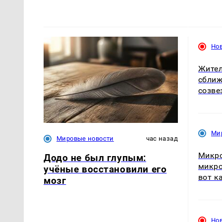
Но
Жител
сближ
созве
Ми
Мировые новости
час назад
Микро
Додо не был глупым:
микро
учёные восстановили его
вот к
мозг
Но