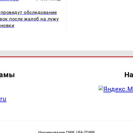
 проведут обследование
вок после жалоб на лужу
ановки
ламы
На
.ru
Наименование СМИ: UFA-TOWN