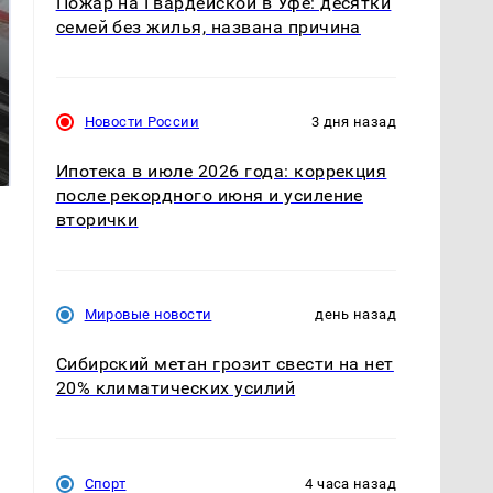
Пожар на Гвардейской в Уфе: десятки
семей без жилья, названа причина
Не ешьте эту
Новости России
3 дня назад
Как выглядит место
готовую еду из
крушение вертолета на
магазина: список
Кавказе: смотреть
Ипотека в июле 2026 года: коррекция
после рекордного июня и усиление
вторички
Мировые новости
день назад
Сибирский метан грозит свести на нет
20% климатических усилий
Спорт
4 часа назад