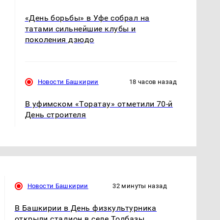
«День борьбы» в Уфе собрал на
татами сильнейшие клубы и
поколения дзюдо
Новости Башкирии
18 часов назад
В уфимском «Торатау» отметили 70-й
День строителя
Новости Башкирии
32 минуты назад
В Башкирии в День физкультурника
открыли стадион в селе Толбазы