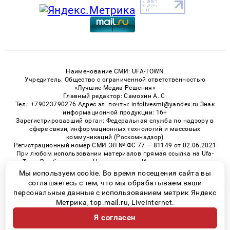
Наименование СМИ: UFA-TOWN
Учредитель: Общество с ограниченной ответственностью
«Лучшие Медиа Решения»
Главный редактор: Самохин А. С.
Тел.: +79023790276 Адрес эл. почты: infolivesmi@yandex.ru Знак
информационной продукции: 16+
Зарегистрировавший орган: Федеральная служба по надзору в
сфере связи, информационных технологий и массовых
коммуникаций (Роскомнадзор)
Регистрационный номер СМИ ЭЛ № ФС 77 — 81149 от 02.06.2021
При любом использовании материалов прямая ссылка на Ufa-
Town.Ru обязательна. Цитирование в Интернете возможно
только при наличии письменного разрешения.
Мы используем cookie. Во время посещения сайта вы
соглашаетесь с тем, что мы обрабатываем ваши
персональные данные с использованием метрик Яндекс
Метрика, top.mail.ru, LiveInternet.
© 2026 «Ufa-Town» | Все права защищены
Я согласен
Возрастная категория сайта 16+
Политика конфиденциальности