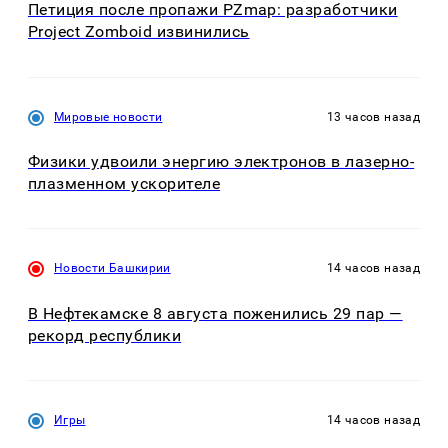
Петиция после пропажи PZmap: разработчики
Project Zomboid извинились
Мировые новости
13 часов назад
Физики удвоили энергию электронов в лазерно-
плазменном ускорителе
Новости Башкирии
14 часов назад
В Нефтекамске 8 августа поженились 29 пар —
рекорд республики
Игры
14 часов назад