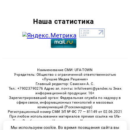
Наша статистика
Наименование СМИ: UFA-TOWN
Учредитель: Общество с ограниченной ответственностью
«Лучшие Медиа Решения»
Главный редактор: Самохин А. С.
Тел.: +79023790276 Адрес эл. почты: infolivesmi@yandex.ru Знак
информационной продукции: 16+
Зарегистрировавший орган: Федеральная служба по надзору в
сфере связи, информационных технологий и массовых
коммуникаций (Роскомнадзор)
Регистрационный номер СМИ ЭЛ № ФС 77 — 81149 от 02.06.2021
При любом использовании материалов прямая ссылка на Ufa-
Town.Ru обязательна. Цитирование в Интернете возможно
только при наличии письменного разрешения.
Мы используем cookie. Во время посещения сайта вы