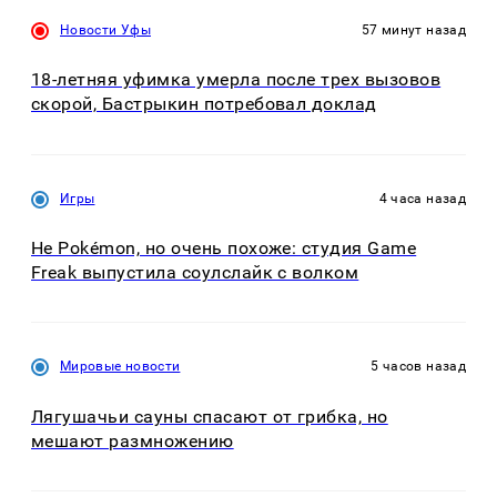
Новости Уфы
57 минут назад
18-летняя уфимка умерла после трех вызовов
скорой, Бастрыкин потребовал доклад
Игры
4 часа назад
Не Pokémon, но очень похоже: студия Game
Freak выпустила соулслайк с волком
Мировые новости
5 часов назад
Лягушачьи сауны спасают от грибка, но
мешают размножению