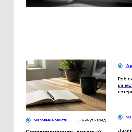
Иг
Roblo
качес
потер
Ми
Мировые новости
55 минут назад
Дикие
Сверхпроводник, который