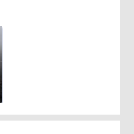
Таких событий не
В магазинах России
было с 1945: чего
ажиотаж из-за этого
ждать всем нам?
продукта: что купить?