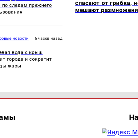
спасают от грибка, н
 по следам прежнего
мешают размножен
ьзования
ровые новости
6 часов назад
вая вода с крыш
ит города и сократит
оды жары
ламы
На