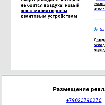
камни
не боится воздуха: новый
испол
шаг к миниатюрным
квантовым устройствам
Ми
Дожде
охлад
пери
Размещение рек
+79023790276