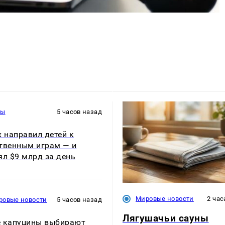
ры
5 часов назад
x направил детей к
твенным играм — и
ял $9 млрд за день
Мировые новости
2 час
ровые новости
5 часов назад
Лягушачьи сауны
 капуцины выбирают