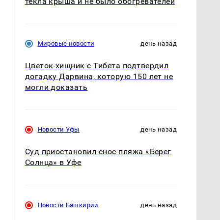
текла крыша и не было обогревателей
Мировые новости
день назад
Цветок-хищник с Тибета подтвердил
догадку Дарвина, которую 150 лет не
могли доказать
Новости Уфы
день назад
Суд приостановил снос пляжа «Берег
Солнца» в Уфе
Новости Башкирии
день назад