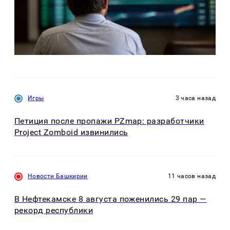
Игры
3 часа назад
Петиция после пропажи PZmap: разработчики
Project Zomboid извинились
Новости Башкирии
11 часов назад
В Нефтекамске 8 августа поженились 29 пар —
рекорд республики