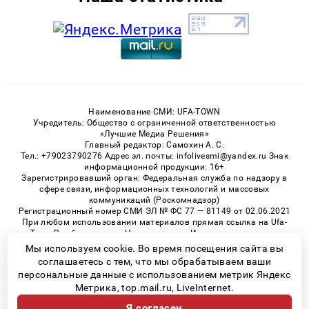
Наименование СМИ: UFA-TOWN
Учредитель: Общество с ограниченной ответственностью
«Лучшие Медиа Решения»
Главный редактор: Самохин А. С.
Тел.: +79023790276 Адрес эл. почты: infolivesmi@yandex.ru Знак
информационной продукции: 16+
Зарегистрировавший орган: Федеральная служба по надзору в
сфере связи, информационных технологий и массовых
коммуникаций (Роскомнадзор)
Регистрационный номер СМИ ЭЛ № ФС 77 — 81149 от 02.06.2021
При любом использовании материалов прямая ссылка на Ufa-
Town.Ru обязательна. Цитирование в Интернете возможно
только при наличии письменного разрешения.
Мы используем cookie. Во время посещения сайта вы
соглашаетесь с тем, что мы обрабатываем ваши
персональные данные с использованием метрик Яндекс
Метрика, top.mail.ru, LiveInternet.
© 2026 «Ufa-Town» | Все права защищены
Я согласен
Возрастная категория сайта 16+