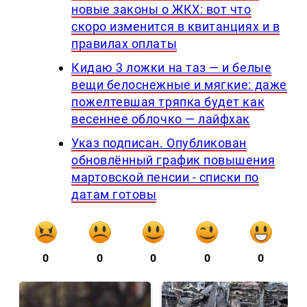
новые законы о ЖКХ: вот что
скоро изменится в квитанциях и в
правилах оплаты
Кидаю 3 ложки на таз — и белые
вещи белоснежные и мягкие: даже
пожелтевшая тряпка будет как
весеннее облочко — лайфхак
Указ подписан. Опубликован
обновлённый график повышения
мартовской пенсии - списки по
датам готовы
0
0
0
0
0