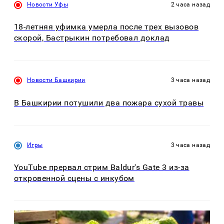
Новости Уфы
2 часа назад
18-летняя уфимка умерла после трех вызовов
скорой, Бастрыкин потребовал доклад
Новости Башкирии
3 часа назад
В Башкирии потушили два пожара сухой травы
Игры
3 часа назад
YouTube прервал стрим Baldur's Gate 3 из-за
откровенной сцены с инкубом