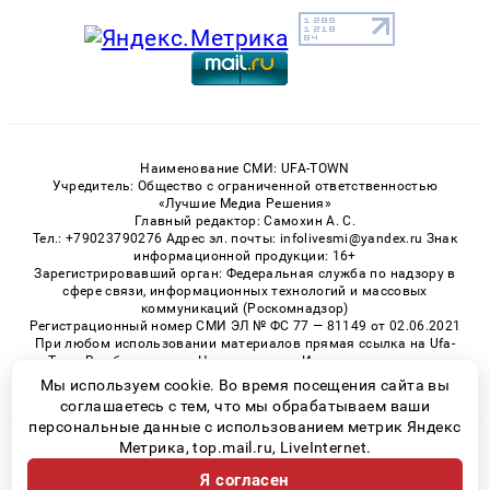
Наименование СМИ: UFA-TOWN
Учредитель: Общество с ограниченной ответственностью
«Лучшие Медиа Решения»
Главный редактор: Самохин А. С.
Тел.: +79023790276 Адрес эл. почты: infolivesmi@yandex.ru Знак
информационной продукции: 16+
Зарегистрировавший орган: Федеральная служба по надзору в
сфере связи, информационных технологий и массовых
коммуникаций (Роскомнадзор)
Регистрационный номер СМИ ЭЛ № ФС 77 — 81149 от 02.06.2021
При любом использовании материалов прямая ссылка на Ufa-
Town.Ru обязательна. Цитирование в Интернете возможно
только при наличии письменного разрешения.
Мы используем cookie. Во время посещения сайта вы
соглашаетесь с тем, что мы обрабатываем ваши
персональные данные с использованием метрик Яндекс
Метрика, top.mail.ru, LiveInternet.
© 2026 «Ufa-Town» | Все права защищены
Я согласен
Возрастная категория сайта 16+