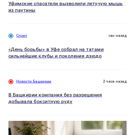
Уфимские спасатели вызволили летучую мышь
из паутины
Спорт
час назад
«День борьбы» в Уфе собрал на татами
сильнейшие клубы и поколения дзюдо
Новости Башкирии
2 часа назад
В Башкирии компания без разрешения
добывала бокситную руду