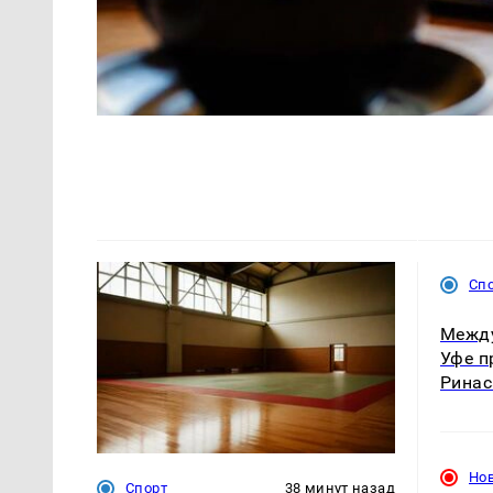
Сп
Межд
Уфе п
Ринас
Но
Спорт
38 минут назад