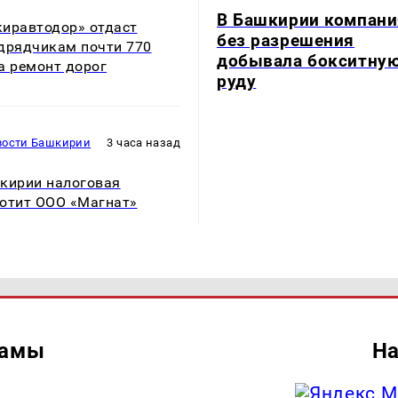
В Башкирии компани
иравтодор» отдаст
без разрешения
дрядчикам почти 770
добывала бокситну
а ремонт дорог
руду
вости Башкирии
3 часа назад
кирии налоговая
отит ООО «Магнат»
ламы
На