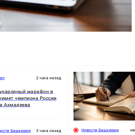
орт
2 часа назад
ународный марафон в
римет чемпиона России
а Ахмадеева
Новости Башкирии
ча
вости Башкирии
3 часа назад