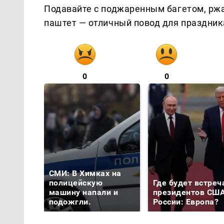
Подавайте с поджаренным багетом, рж
паштет — отличный повод для праздника
0
0
СМИ: В Химках на
полицейскую
Где будет встреч
машину напали и
президентов США
подожгли.
России: Европа?