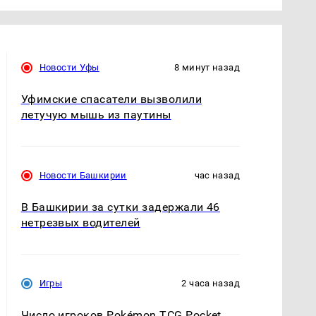
Новости Уфы
8 минут назад
Уфимские спасатели вызволили
летучую мышь из паутины
Новости Башкирии
час назад
В Башкирии за сутки задержали 46
нетрезвых водителей
Игры
2 часа назад
Число игроков Pokémon TCG Pocket