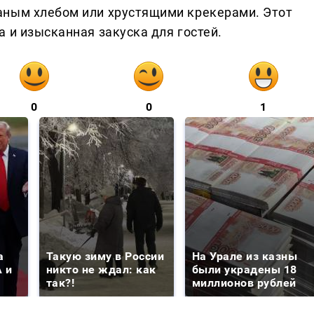
аным хлебом или хрустящими крекерами. Этот
 и изысканная закуска для гостей.
0
0
1
а
Такую зиму в России
На Урале из казны
 и
никто не ждал: как
были украдены 18
так?!
миллионов рублей