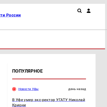
ти России
ПОПУЛЯРНОЕ
Новости Уфы
день назад
В Уфе умер экс-ректор УГАТУ Николай
Криони