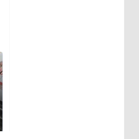
Не ешьте эту
Как выглядит место
готовую еду из
крушение вертолета на
магазина: список
Кавказе: смотреть