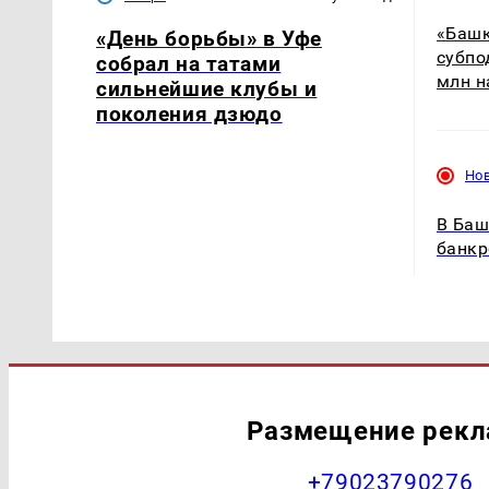
«Башк
«День борьбы» в Уфе
субпо
собрал на татами
млн н
сильнейшие клубы и
поколения дзюдо
Но
В Баш
банкр
Размещение рек
+79023790276