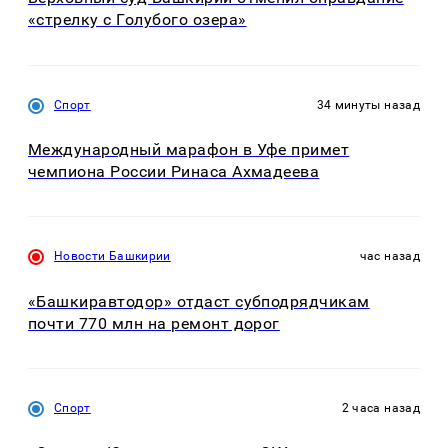
«стрелку с Голубого озера»
Спорт
34 минуты назад
Международный марафон в Уфе примет
чемпиона России Ринаса Ахмадеева
Новости Башкирии
час назад
«Башкиравтодор» отдаст субподрядчикам
почти 770 млн на ремонт дорог
Спорт
2 часа назад