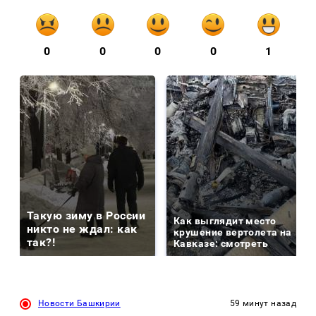
0
0
0
0
1
Такую зиму в России
Как выглядит место
никто не ждал: как
крушение вертолета на
так?!
Кавказе: смотреть
Новости Башкирии
59 минут назад