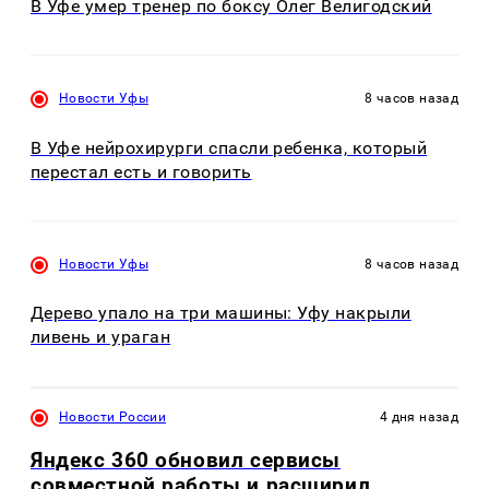
В Уфе умер тренер по боксу Олег Велигодский
Новости Уфы
8 часов назад
В Уфе нейрохирурги спасли ребенка, который
перестал есть и говорить
Новости Уфы
8 часов назад
Дерево упало на три машины: Уфу накрыли
ливень и ураган
Новости России
4 дня назад
Яндекс 360 обновил сервисы
совместной работы и расширил