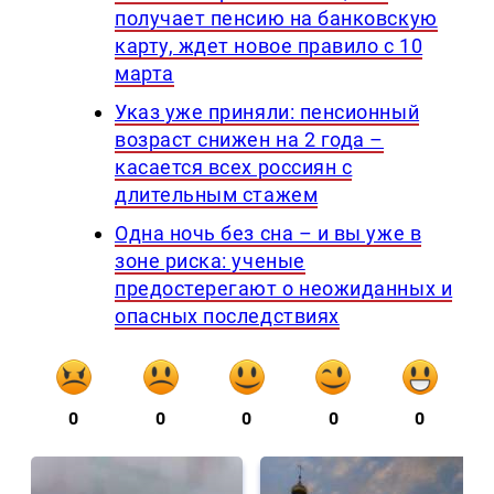
получает пенсию на банковскую
карту, ждет новое правило с 10
марта
Указ уже приняли: пенсионный
возраст снижен на 2 года –
касается всех россиян с
длительным стажем
Одна ночь без сна – и вы уже в
зоне риска: ученые
предостерегают о неожиданных и
опасных последствиях
0
0
0
0
0