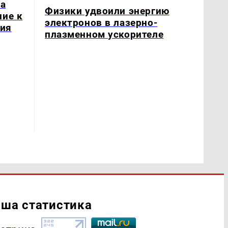
ла
Физики удвоили энергию
ние к
электронов в лазерно-
тия
плазменном ускорителе
ша статистика