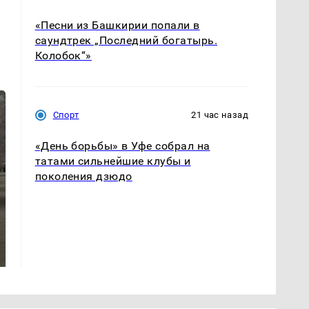
«Песни из Башкирии попали в
саундтрек „Последний богатырь.
Колобок“»
Спорт
21 час назад
«День борьбы» в Уфе собрал на
татами сильнейшие клубы и
поколения дзюдо
На Урале из казны
Как выглядит место
были украдены 18
крушение вертолета на
миллионов рублей
Кавказе: смотреть