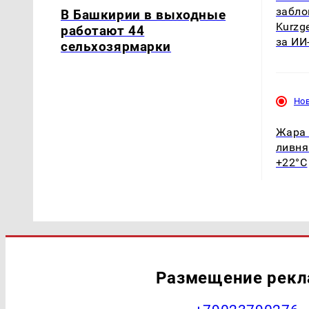
забло
В Башкирии в выходные
Kurzg
работают 44
за ИИ
сельхозярмарки
Но
Жара 
ливня
+22°C
Размещение рек