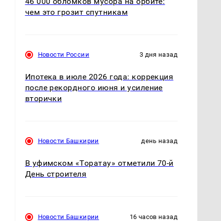
46 000 обломков мусора на орбите:
чем это грозит спутникам
Новости России
3 дня назад
Ипотека в июле 2026 года: коррекция
после рекордного июня и усиление
вторички
Новости Башкирии
день назад
В уфимском «Торатау» отметили 70-й
День строителя
Новости Башкирии
16 часов назад