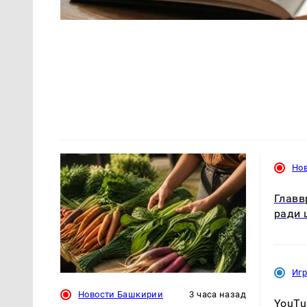
Но
Главв
ради 
Иг
Новости Башкирии
3 часа назад
YouTu