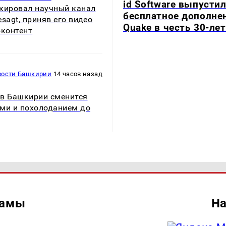
id Software выпусти
кировал научный канал
бесплатное дополне
esagt, приняв его видео
Quake в честь 30-ле
-контент
вости Башкирии
14 часов назад
в Башкирии сменится
ми и похолоданием до
ламы
На