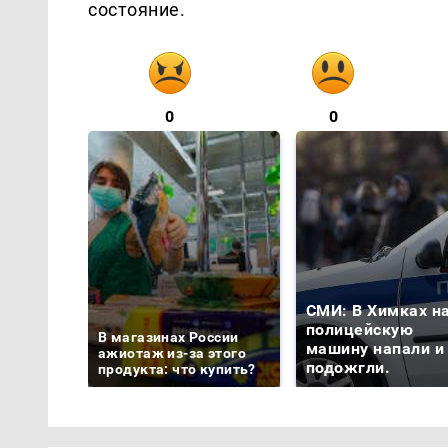
состояние.
0
0
СМИ: В Химках н
полицейскую
В магазинах России
машину напали и
ажиотаж из-за этого
подожгли.
продукта: что купить?