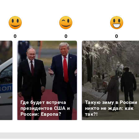
0
0
0
а
Где будет встреча
Такую зиму в России
президентов США и
никто не ждал: как
России: Европа?
так?!