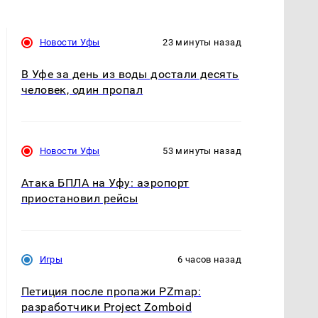
Новости Уфы
23 минуты назад
В Уфе за день из воды достали десять
человек, один пропал
Новости Уфы
53 минуты назад
Атака БПЛА на Уфу: аэропорт
приостановил рейсы
Игры
6 часов назад
Петиция после пропажи PZmap:
разработчики Project Zomboid