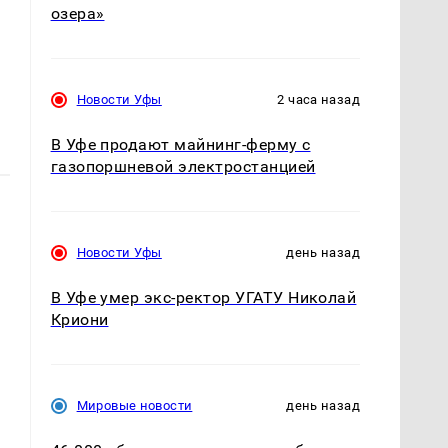
озера»
Новости Уфы
2 часа назад
В Уфе продают майнинг-ферму с
газопоршневой электростанцией
Новости Уфы
день назад
В Уфе умер экс-ректор УГАТУ Николай
Криони
Мировые новости
день назад