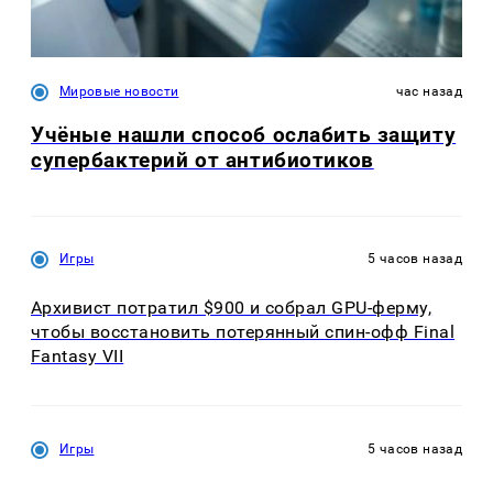
Мировые новости
час назад
Учёные нашли способ ослабить защиту
супербактерий от антибиотиков
Игры
5 часов назад
Архивист потратил $900 и собрал GPU-ферму,
чтобы восстановить потерянный спин-офф Final
Fantasy VII
Игры
5 часов назад