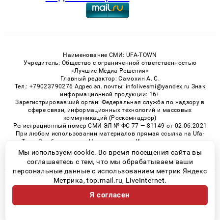
Наименование СМИ: UFA-TOWN
Учредитель: Общество с ограниченной ответственностью
«Лучшие Медиа Решения»
Главный редактор: Самохин А. С.
Тел.: +79023790276 Адрес эл. почты: infolivesmi@yandex.ru Знак
информационной продукции: 16+
Зарегистрировавший орган: Федеральная служба по надзору в
сфере связи, информационных технологий и массовых
коммуникаций (Роскомнадзор)
Регистрационный номер СМИ ЭЛ № ФС 77 — 81149 от 02.06.2021
При любом использовании материалов прямая ссылка на Ufa-
Town.Ru обязательна. Цитирование в Интернете возможно
только при наличии письменного разрешения.
Мы используем cookie. Во время посещения сайта вы
соглашаетесь с тем, что мы обрабатываем ваши
персональные данные с использованием метрик Яндекс
Метрика, top.mail.ru, LiveInternet.
© 2026 «Ufa-Town» | Все права защищены
Я согласен
Возрастная категория сайта 16+
Политика конфиденциальности