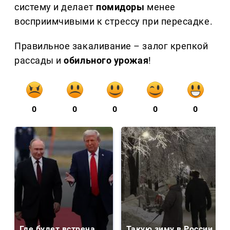
систему и делает
помидоры
менее
восприимчивыми к стрессу при пересадке.
Правильное закаливание – залог крепкой
рассады и
обильного урожая
!
0
0
0
0
0
Где будет встреча
Такую зиму в России