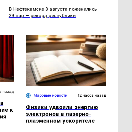
В Нефтекамске 8 августа поженились
29 пар — рекорд республики
в назад
Мировые новости
12 часов назад
ла
Физики удвоили энергию
ние к
электронов в лазерно-
тия
плазменном ускорителе