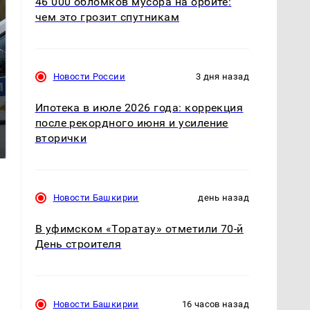
46 000 обломков мусора на орбите:
чем это грозит спутникам
Новости России
3 дня назад
Ипотека в июле 2026 года: коррекция
Где будет встреча
Такую зиму в России
после рекордного июня и усиление
президентов США и
никто не ждал: как
вторички
России: Европа?
так?!
Новости Башкирии
день назад
В уфимском «Торатау» отметили 70-й
День строителя
Новости Башкирии
16 часов назад