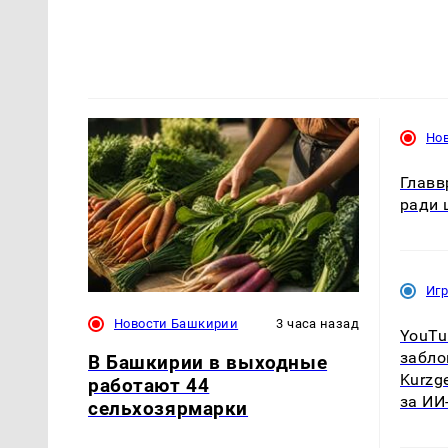
Но
Главв
ради 
Иг
Новости Башкирии
3 часа назад
YouTu
забло
В Башкирии в выходные
Kurzg
работают 44
за ИИ
сельхозярмарки