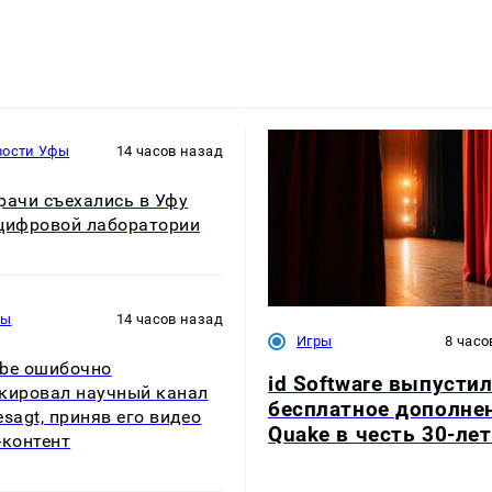
вости Уфы
14 часов назад
рачи съехались в Уфу
цифровой лаборатории
ры
14 часов назад
Игры
8 часо
be ошибочно
id Software выпусти
кировал научный канал
бесплатное дополне
esagt, приняв его видео
Quake в честь 30-ле
-контент