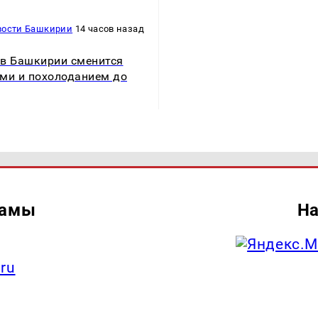
вости Башкирии
14 часов назад
в Башкирии сменится
ми и похолоданием до
ламы
На
.ru