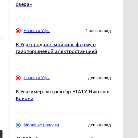
озера»
Новости Уфы
2 часа назад
В Уфе продают майнинг-ферму с
газопоршневой электростанцией
Новости Уфы
день назад
В Уфе умер экс-ректор УГАТУ Николай
Криони
Мировые новости
день назад