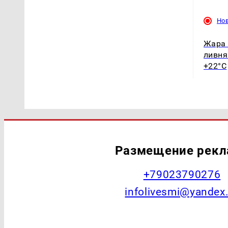
Но
Жара 
ливня
+22°C
Размещение рек
+79023790276
infolivesmi@yandex