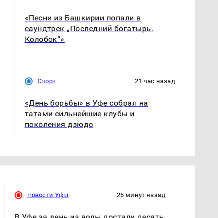
«Песни из Башкирии попали в
саундтрек „Последний богатырь.
Колобок“»
Спорт
21 час назад
«День борьбы» в Уфе собрал на
татами сильнейшие клубы и
поколения дзюдо
Новости Уфы
25 минут назад
В Уфе за день из воды достали десять