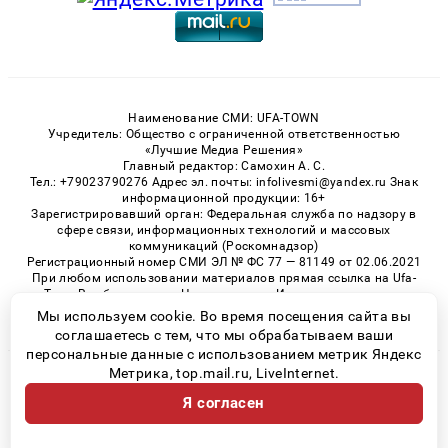
Наименование СМИ: UFA-TOWN
Учредитель: Общество с ограниченной ответственностью
«Лучшие Медиа Решения»
Главный редактор: Самохин А. С.
Тел.: +79023790276 Адрес эл. почты: infolivesmi@yandex.ru Знак
информационной продукции: 16+
Зарегистрировавший орган: Федеральная служба по надзору в
сфере связи, информационных технологий и массовых
коммуникаций (Роскомнадзор)
Регистрационный номер СМИ ЭЛ № ФС 77 — 81149 от 02.06.2021
При любом использовании материалов прямая ссылка на Ufa-
Town.Ru обязательна. Цитирование в Интернете возможно
только при наличии письменного разрешения.
Мы используем cookie. Во время посещения сайта вы
соглашаетесь с тем, что мы обрабатываем ваши
персональные данные с использованием метрик Яндекс
Метрика, top.mail.ru, LiveInternet.
© 2026 «Ufa-Town» | Все права защищены
Я согласен
Возрастная категория сайта 16+
Политика конфиденциальности