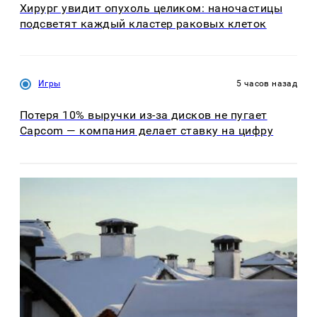
Хирург увидит опухоль целиком: наночастицы
подсветят каждый кластер раковых клеток
Игры
5 часов назад
Потеря 10% выручки из-за дисков не пугает
Capcom — компания делает ставку на цифру