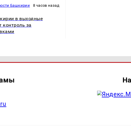
вости Башкирии
8 часов назад
кирии в выходные
т контроль за
авками
ламы
На
.ru