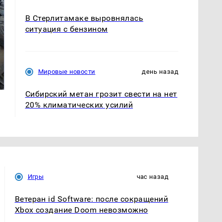
В Стерлитамаке выровнялась
ситуация с бензином
Не ешьте эту
В ОАЭ произошло
готовую еду из
жестокое убийство
Мировые новости
день назад
магазина: список
криптомиллионера
Сибирский метан грозит свести на нет
20% климатических усилий
Игры
час назад
Ветеран id Software: после сокращений
Xbox создание Doom невозможно