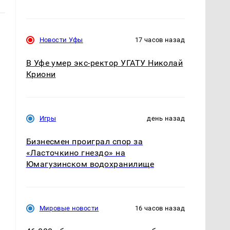
Новости Уфы
17 часов назад
В Уфе умер экс-ректор УГАТУ Николай
Криони
,
Игры
день назад
Бизнесмен проиграл спор за
«Ласточкино гнездо» на
Юмагузинском водохранилище
Мировые новости
16 часов назад