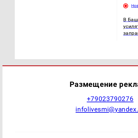
Но
В Баш
усиля
запр
Размещение рек
+79023790276
infolivesmi@yandex