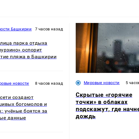
вости Башкирии
7 часов назад
лица парка отдыха
урзино» оспорит
тие пляжа в Башкирии
Мировые новости
5 часо
ровые новости
8 часов назад
Скрытые «горячие
сети создают
точки» в облаках
ивых богомолов и
подскажут, где начн
к: учёные боятся за
дождь
ые данные