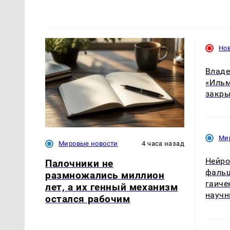
Но
Владе
«Ильм
закры
Ми
Мировые новости
4 часа назад
Нейро
Палочники не
фальш
размножались миллион
гаиче
лет, а их генный механизм
научн
остался рабочим