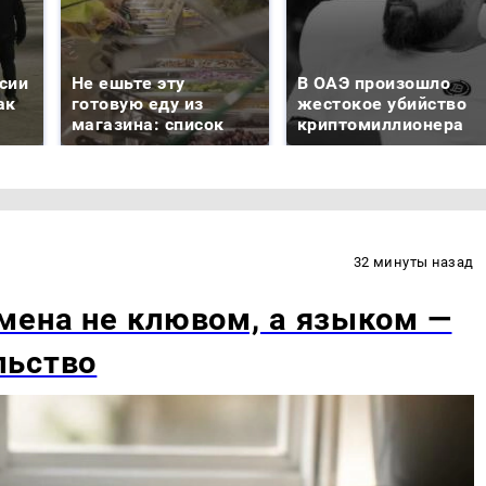
сии
Не ешьте эту
В ОАЭ произошло
ак
готовую еду из
жестокое убийство
магазина: список
криптомиллионера
32 минуты назад
мена не клювом, а языком —
льство