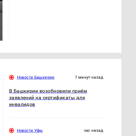
Таких событий не
Все новости по
было с 1945: чего
падению вертолета на
ждать всем нам?
Кавказе: читать здесь
Новости Башкирии
7 минут назад
В Башкирии возобновили приём
заявлений на сертификаты для
инвалидов
Новости Уфы
час назад