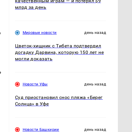
качественным играм — и потерял $9
млрд за день
о
Мировые новости
день назад
Цветок-хищник с Тибета подтвердил
догадку Дарвина, которую 150 лет не
могли доказать
ь
Новости Уфы
день назад
Суд приостановил снос пляжа «Берег
Солнца» в Уфе
Новости Башкирии
день назад