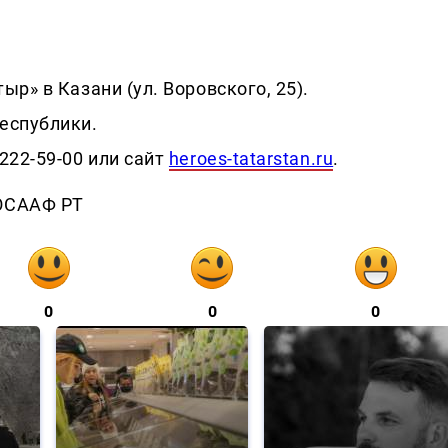
р» в Казани (ул. Воровского, 25).
еспублики.
222-59-00 или сайт
heroes-tatarstan.ru
.
ДОСААФ РТ
0
0
0