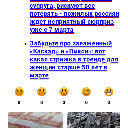
супруга, рискуют все
потерять - пожилых россиян
ждет неприятный сюрприз
уже с 7 марта
Забудьте про заезженный
«Каскад» и «Пикси»: вот
какая стрижка в тренде для
женщин старше 50 лет в
марте
0
0
0
0
0