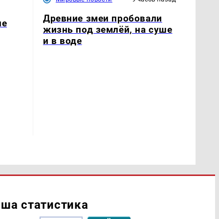
Древние змеи пробовали
ле
жизнь под землёй, на суше
и в воде
ша статистика