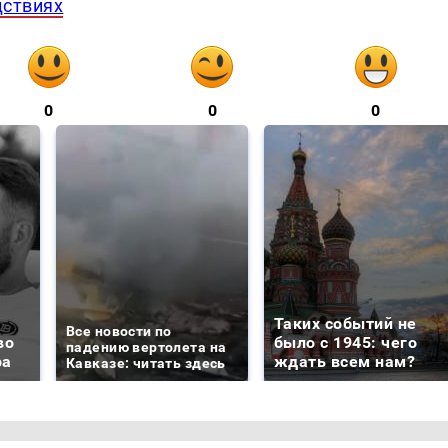
дствиях
0
0
0
Таких событий не
Все новости по
во
было с 1945: чего
падению вертолета на
ра
ждать всем нам?
Кавказе: читать здесь