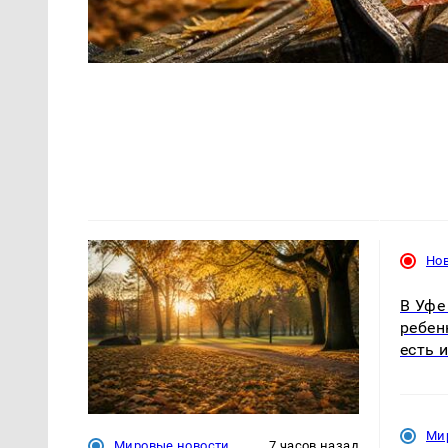
Но
В Уфе
ребен
есть 
Ми
Мировые новости
7 часов назад