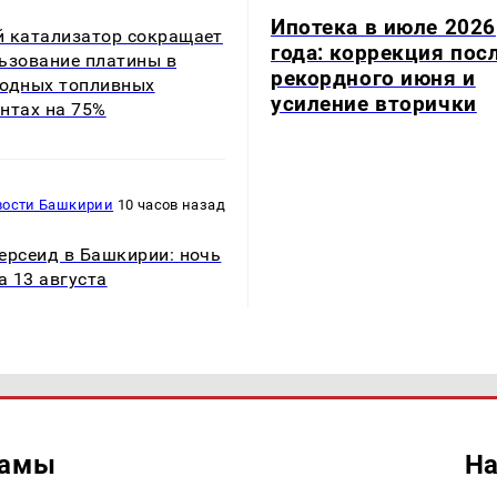
Ипотека в июле 2026
 катализатор сокращает
года: коррекция пос
ьзование платины в
рекордного июня и
одных топливных
усиление вторички
нтах на 75%
вости Башкирии
10 часов назад
ерсеид в Башкирии: ночь
на 13 августа
ламы
На