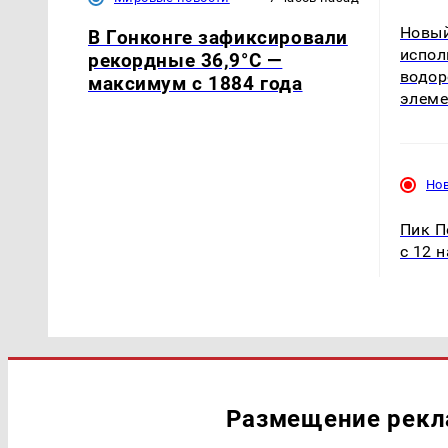
Новый
В Гонконге зафиксировали
испол
рекордные 36,9°C —
водор
максимум с 1884 года
элеме
Но
Пик П
с 12 
Размещение рек