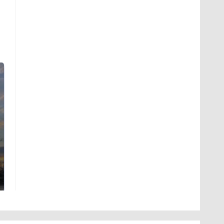
СМИ: В Химках на
полицейскую
В магазинах России
машину напали и
ажиотаж из-за этого
подожгли.
продукта: что купить?