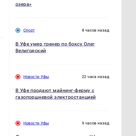
озера»
Спорт
8 часов назад
В Уфе умер тренер по боксу Олег
Велигодский
Новости Уфы
22 часа назад
В Уфе продают майнинг-ферму с
газопоршневой электростанцией
Новости Уфы
9 часов назад