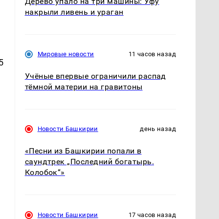
Дерево упало на три машины: Уфу
накрыли ливень и ураган
Мировые новости
11 часов назад
5
Учёные впервые ограничили распад
тёмной материи на гравитоны
Новости Башкирии
день назад
«Песни из Башкирии попали в
саундтрек „Последний богатырь.
Колобок“»
Новости Башкирии
17 часов назад