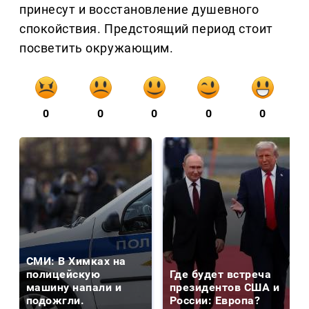
принесут и восстановление душевного
спокойствия. Предстоящий период стоит
посветить окружающим.
0
0
0
0
0
СМИ: В Химках на
полицейскую
Где будет встреча
машину напали и
президентов США и
подожгли.
России: Европа?