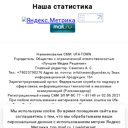
Наша статистика
Наименование СМИ: UFA-TOWN
Учредитель: Общество с ограниченной ответственностью
«Лучшие Медиа Решения»
Главный редактор: Самохин А. С.
Тел.: +79023790276 Адрес эл. почты: infolivesmi@yandex.ru Знак
информационной продукции: 16+
Зарегистрировавший орган: Федеральная служба по надзору в
сфере связи, информационных технологий и массовых
коммуникаций (Роскомнадзор)
Регистрационный номер СМИ ЭЛ № ФС 77 — 81149 от 02.06.2021
При любом использовании материалов прямая ссылка на Ufa-
Town.Ru обязательна. Цитирование в Интернете возможно
только при наличии письменного разрешения.
Мы используем cookie. Во время посещения сайта вы
соглашаетесь с тем, что мы обрабатываем ваши
персональные данные с использованием метрик Яндекс
Метрика, top.mail.ru, LiveInternet.