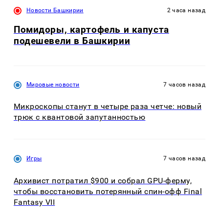
Новости Башкирии
2 часа назад
Помидоры, картофель и капуста
подешевели в Башкирии
Мировые новости
7 часов назад
Микроскопы станут в четыре раза четче: новый
трюк с квантовой запутанностью
Игры
7 часов назад
Архивист потратил $900 и собрал GPU-ферму,
чтобы восстановить потерянный спин-офф Final
Fantasy VII