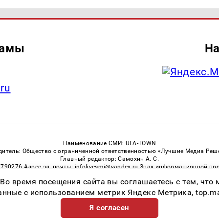
ламы
На
.ru
Наименование СМИ: UFA-TOWN
дитель: Общество с ограниченной ответственностью «Лучшие Медиа Реш
Главный редактор: Самохин А. С.
3790276 Адрес эл. почты: infolivesmi@yandex.ru Знак информационной пр
ная служба по надзору в сфере связи, информационных технологий и м
 Во время посещения сайта вы соглашаетесь с тем, чт
Регистрационный номер СМИ ЭЛ № ФС 77 — 81149 от 02.06.2021
ссылка на Ufa-Town.Ru обязательна. Цитирование в Интернете возможно
ные с использованием метрик Яндекс Метрика, top.mail.
Я согласен