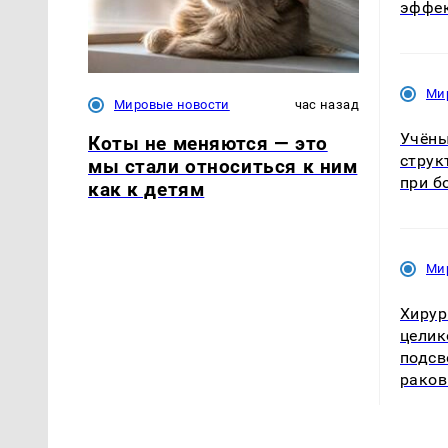
эффе
Ми
Мировые новости
час назад
Учёны
Коты не меняются — это
струк
мы стали относиться к ним
при б
как к детям
Ми
Хирур
целик
подсв
раков