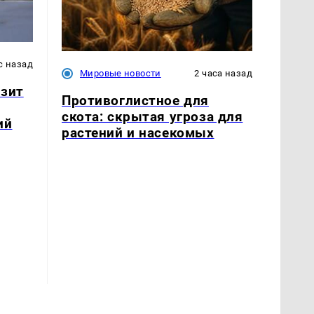
с назад
Мировые новости
2 часа назад
озит
Противоглистное для
скота: скрытая угроза для
ий
растений и насекомых