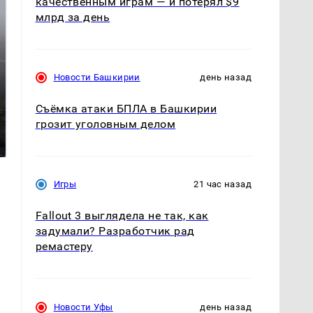
качественным играм — и потерял $9
млрд за день
Новости Башкирии
день назад
Съёмка атаки БПЛА в Башкирии
Таких событий не
В магазинах России
грозит уголовным делом
было с 1945: чего
ажиотаж из-за этого
ждать всем нам?
продукта: что купить?
Игры
21 час назад
Fallout 3 выглядела не так, как
задумали? Разработчик рад
ремастеру
Новости Уфы
день назад