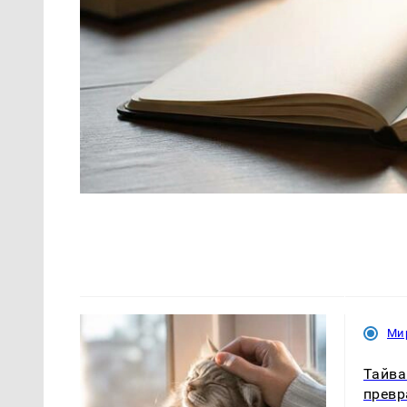
Ми
Тайва
превр