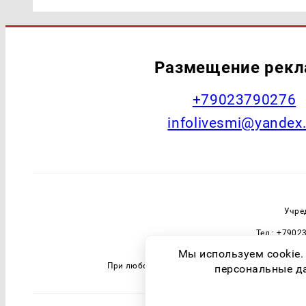
Размещение рек
+79023790276
infolivesmi@yandex
Учре
Тел.: +7902
Зарегистрировавший орган: Федераль
Мы используем cookie.
При любом использовании материалов прямая 
персональные дан