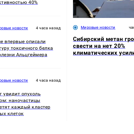
ктивностью 40%
Мировые новости
ча
ровые новости
4 часа назад
Сибирский метан гр
е впервые описали
свести на нет 20%
туру токсичного белка
климатических усил
олезни Альцгеймера
ровые новости
4 часа назад
г увидит опухоль
ом: наночастицы
етят каждый кластер
ых клеток