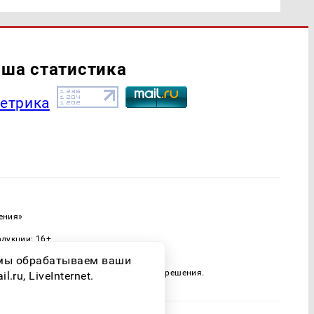
ша статистика
ения»
одукции: 16+
ассовых коммуникаций (Роскомнадзор)
о мы обрабатываем ваши
 только при наличии письменного разрешения.
ru, LiveInternet.