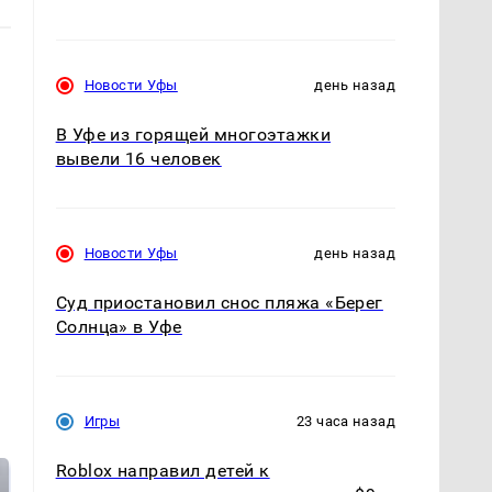
Новости Уфы
день назад
В Уфе из горящей многоэтажки
вывели 16 человек
Новости Уфы
день назад
Суд приостановил снос пляжа «Берег
Солнца» в Уфе
Игры
23 часа назад
Roblox направил детей к