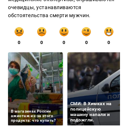
очевидцы, устанавливаются
обстоятельства смерти мужчин.
0
0
0
0
0
СМИ: В Химках на
полицейскую
В магазинах России
машину напали и
ажиотаж из-за этого
подожгли.
продукта: что купить?