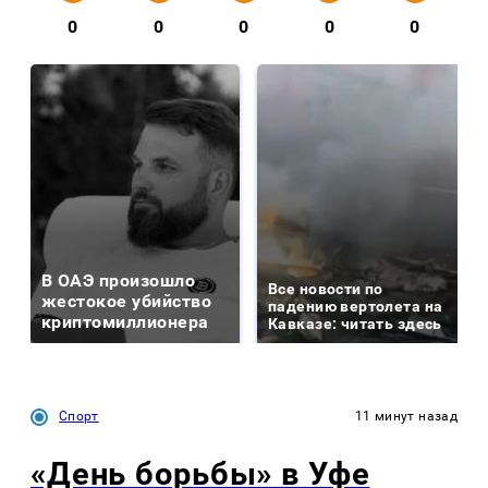
0
0
0
0
0
В ОАЭ произошло
Все новости по
жестокое убийство
падению вертолета на
криптомиллионера
Кавказе: читать здесь
Спорт
11 минут назад
«День борьбы» в Уфе