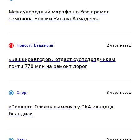
Международный марафон в Уфе примет
чемпиона России Ринаса Ахмадеева
Новости Башкирии
2 часа назад
«Башкиравтодор» отдаст субподрядчикам
почти 770 млн на ремонт дорог
Спорт
3 часа назад
«Салават Юлаев» выменял у СКА канадца
Бландизи
Игры
3 часа назад