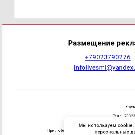
Размещение рек
+79023790276
infolivesmi@yandex
Учре
Тел.: +7902
Зарегистрировавший орган: Федераль
Мы используем cookie.
При любом использовании материалов прямая 
персональные дан