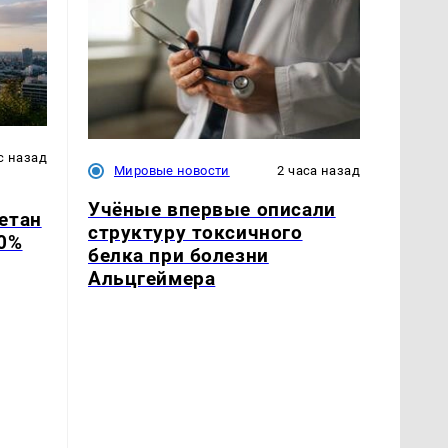
с назад
Мировые новости
2 часа назад
Учёные впервые описали
етан
структуру токсичного
0%
белка при болезни
Альцгеймера