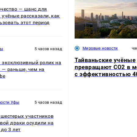
чество — шанс для
: учёные рассказали, как
ьзовать этот период
Мировые новости
ча
ры
5 часов назад
Тайваньские учёные
: эксклюзивный ролик на
превращают CO2 в м
ix — раньше, чем на
с эффективностью 4
be
вости Уфы
5 часов назад
 шестерых участников
вой драки осудили на
 до 3 лет