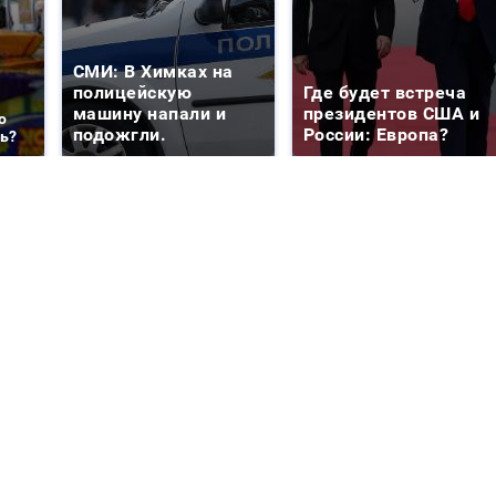
СМИ: В Химках на
полицейскую
Где будет встреча
машину напали и
президентов США и
о
подожгли.
России: Европа?
ть?