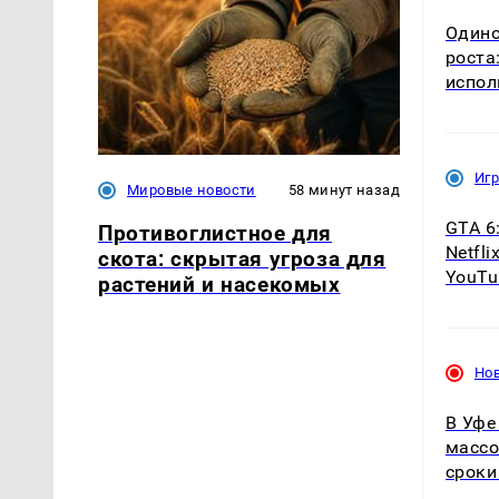
Одино
роста
испол
Иг
Мировые новости
58 минут назад
GTA 6
Противоглистное для
Netfl
скота: скрытая угроза для
YouTu
растений и насекомых
Но
В Уфе
массо
сроки