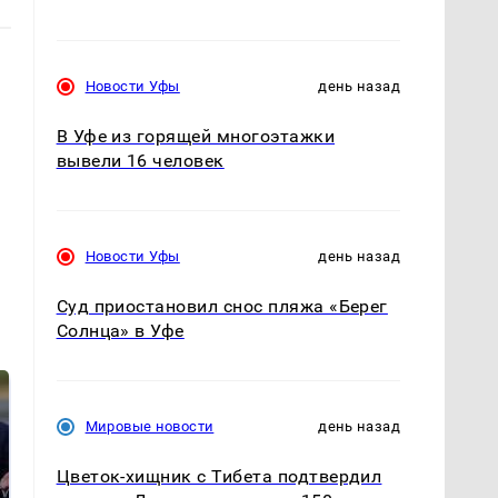
Новости Уфы
день назад
В Уфе из горящей многоэтажки
вывели 16 человек
Новости Уфы
день назад
Суд приостановил снос пляжа «Берег
Солнца» в Уфе
Мировые новости
день назад
Цветок-хищник с Тибета подтвердил