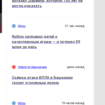
догадку Дарвина, которую 150 лет не
могли доказать
Такую зиму в России
На Урале из казны
никто не ждал: как
были украдены 18
Игры
21 час назад
так?!
миллионов рублей
Roblox направил детей к
качественным играм — и потерял $9
млрд за день
Новости Башкирии
день назад
Съёмка атаки БПЛА в Башкирии
грозит уголовным делом
Игры
19 часов назад