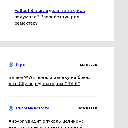
Fallout 3 выглядела не так, как
задумали? Разработчик рад
ремастеру
Игры
час назад
Зачем WWE подала заявку на бренд
Vice City перед выходом GTA 6?
Мировые новости
3 часа назад
Хирург увидит опухоль целиком:
наночастицы подсветят каждый