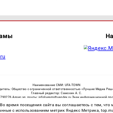
ламы
На
.ru
Наименование СМИ: UFA-TOWN
дитель: Общество с ограниченной ответственностью «Лучшие Медиа Реш
Главный редактор: Самохин А. С.
3790276 Адрес эл. почты: infolivesmi@yandex.ru Знак информационной пр
ная служба по надзору в сфере связи, информационных технологий и м
 Во время посещения сайта вы соглашаетесь с тем, чт
Регистрационный номер СМИ ЭЛ № ФС 77 — 81149 от 02.06.2021
ссылка на Ufa-Town.Ru обязательна. Цитирование в Интернете возможно
ные с использованием метрик Яндекс Метрика, top.mail.