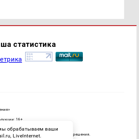
ша статистика
ения»
одукции: 16+
ассовых коммуникаций (Роскомнадзор)
о мы обрабатываем ваши
 только при наличии письменного разрешения.
ru, LiveInternet.