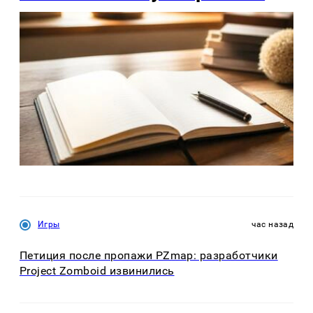
Игры
час назад
Петиция после пропажи PZmap: разработчики
Project Zomboid извинились